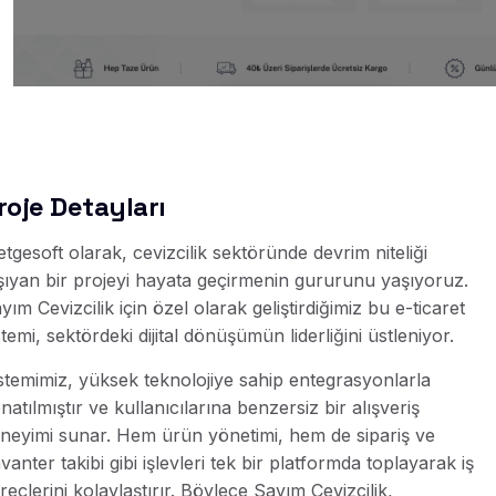
roje Detayları
tgesoft olarak, cevizcilik sektöründe devrim niteliği
şıyan bir projeyi hayata geçirmenin gururunu yaşıyoruz.
yım Cevizcilik için özel olarak geliştirdiğimiz bu e-ticaret
stemi, sektördeki dijital dönüşümün liderliğini üstleniyor.
stemimiz, yüksek teknolojiye sahip entegrasyonlarla
natılmıştır ve kullanıcılarına benzersiz bir alışveriş
neyimi sunar. Hem ürün yönetimi, hem de sipariş ve
vanter takibi gibi işlevleri tek bir platformda toplayarak iş
reçlerini kolaylaştırır. Böylece Sayım Cevizcilik,